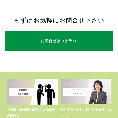
まずはお気軽にお問合せ下さい
お問合せはコチラ>>
福祉
そしてまた新しい巡りが始まる【コ
熊
【速報】健康経営優良法人2026申
ラム】
請数発表
20