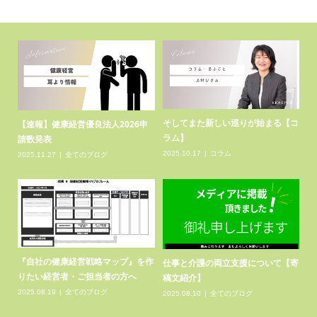
【コ
熊本地震に対するお見舞い
健康経営推進の現場から 社会福祉
【
法人敬天会様（事例報告）
請
2026.07.31
全てのブログ
2026.04.14
健康経営推進事例報告
20
健康経営優良法人２０２６（鹿児島
【健康経営推進の現場からレポー
『
【寄
県関係）まとめ
ト】豊栄会様・環境労働安全衛生...
り
2026.03.09
健康経営優良法人認定法人
2025.11.30
全てのブログ
20
一覧