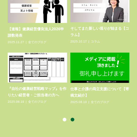
福祉
そしてまた新しい巡りが始まる【コ
熊
【速報】健康経営優良法人2026申
ラム】
請数発表
20
2025.10.17
コラム
2025.11.27
全てのブログ
ー
健
『自社の健康経営戦略マップ』を作
仕事と介護の両立支援について【寄
.
県
りたい経営者・ご担当者の方へ
稿文紹介】
20
2025.08.19
全てのブログ
2025.08.10
全てのブログ
一